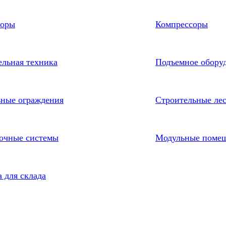
торы
Компрессоры
ельная техника
Подъемное обору
ные ограждения
Строительные ле
очные системы
Модульные поме
 для склада