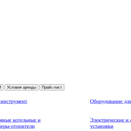
f
Условия аренды
Прайс-лист
 инструмент
Оборудование для
мные котельные и
Электрические и 
неры-отопители
установки